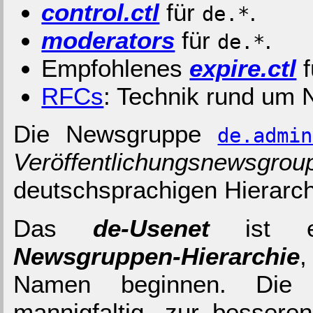
control.ctl
für
.
de.*
moderators
für
.
de.*
Empfohlenes
expire.ctl
f
RFCs
: Technik rund um
Die Newsgruppe
de.admin
Veröffentlichungsnewsgrou
deutschsprachigen Hierarc
Das
de-Usenet
ist ein
Newsgruppen-Hierarchie
,
Namen beginnen. Die
mannigfaltig, zur bessere